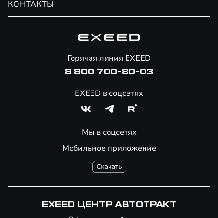
КОНТАКТЫ
Сервис
Специальные предложения
Технологии EXEED
Гарантия EXEED
Корпоративным клиентам
Знаковые клиенты EXEED
Помощь на дорогах
Онлайн-магазин аксессуаров
Горячая линия EXEED
8 800 700-80-03
EXEED в соцсетях
Мы в соцсетях
Мобильное приложение
EXEED ЦЕНТР АВТОТРАКТ