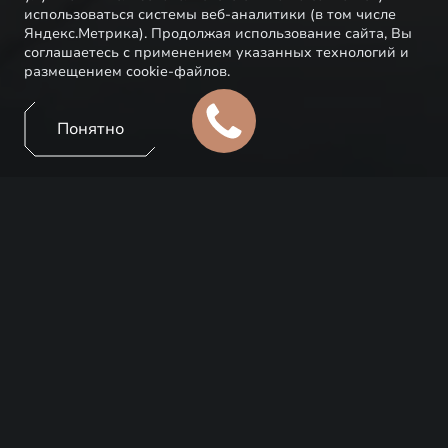
использоваться системы веб-аналитики (в том числе
Яндекс.Метрика). Продолжая использование сайта, Вы
соглашаетесь с применением указанных технологий и
размещением cookie-файлов.
Понятно
Знаковые клиенты EXEED – это настоящие
поклонники бренда, активно участвующие в
проектах и жизни EXEED, предлагающие идеи по
кооперации. А еще они с радостью делятся
мнением об опыте владения автомобилями бренда,
делают публикации в своих социальных сетях,
проводят прямые эфиры, помогая в совместном
развитии и росте EXEED в России.