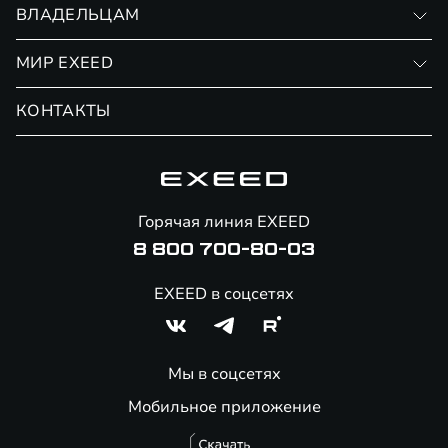
Записаться на тест-драйв
ВЛАДЕЛЬЦАМ
Финансовые программы
Личный кабинет
МИР EXEED
Страхование
Записаться на сервис
Обмен / Trade-in
Новости и события
КОНТАКТЫ
Сервис
Специальные предложения
Технологии EXEED
Гарантия EXEED
Корпоративным клиентам
Знаковые клиенты EXEED
Помощь на дорогах
Онлайн-магазин аксессуаров
Горячая линия EXEED
8 800 700-80-03
EXEED в соцсетях
Мы в соцсетях
Мобильное приложение