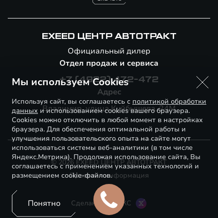
EXEED ЦЕНТР АВТОТРАКТ
Официальный дилер
Отдел продаж и сервиса
Мы используем Cookies
+7 (4922) 472-472
Адрес
Используя сайт, вы соглашаетесь с
политикой обработки
Владимир, улица Куйбышева, 24М
данных
и использованием cookies вашего браузера.
Cookies можно отключить в любой момент в настройках
браузера. Для обеспечения оптимальной работы и
улучшения пользовательского опыта на сайте могут
использоваться системы веб-аналитики (в том числе
Яндекс.Метрика). Продолжая использование сайта, Вы
© 2026 EXEED ЦЕНТР АВТОТРАКТ
соглашаетесь с применением указанных технологий и
размещением cookie-файлов.
Правовая информация
Понятно
Сделано в ПЕРКС