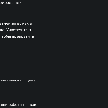
природе или
атлениями, как в
е. Участвуйте в
 чтобы превратить
омантическая сцена
!
аши работы в числе