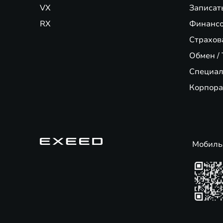
VX
Записат
RX
Финансо
Страхов
Обмен / 
Специал
Корпора
Мобиль