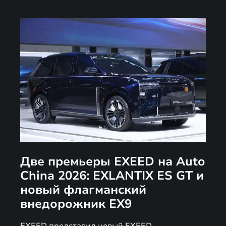
Две премьеры EXEED на Auto
China 2026: EXLANTIX ES GT и
новый флагманский
внедорожник EX9
EXEED представил новый EXEED