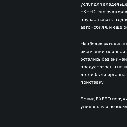
услуг для владельце
EXEED, включая фла
поучаствовать в од
автомобиля, и еще 
Наиболее активные 
окончании мероприя
остались без внима
предусмотрены наши
детей были организ
приставку.
Бренд EXEED получи
уникальную возможн