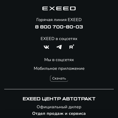
Корпоративным клиентам
Знаковые клиенты EXEED
Помощь на дорогах
Онлайн-магазин аксессуаров
Горячая линия EXEED
8 800 700-80-03
EXEED в соцсетях
Мы в соцсетях
Мобильное приложение
EXEED ЦЕНТР АВТОТРАКТ
Официальный дилер
Отдел продаж и сервиса