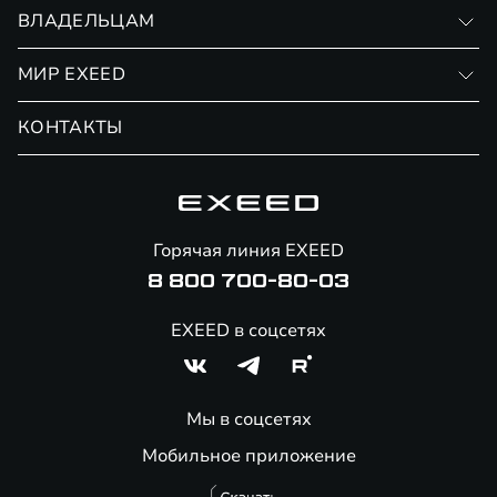
Записаться на тест-драйв
ВЛАДЕЛЬЦАМ
Финансовые программы
Личный кабинет
МИР EXEED
Страхование
Записаться на сервис
Обмен / Trade-in
Новости и события
КОНТАКТЫ
Сервис
Специальные предложения
Технологии EXEED
Гарантия EXEED
Корпоративным клиентам
Знаковые клиенты EXEED
Помощь на дорогах
Онлайн-магазин аксессуаров
Горячая линия EXEED
8 800 700-80-03
EXEED в соцсетях
Мы в соцсетях
Мобильное приложение