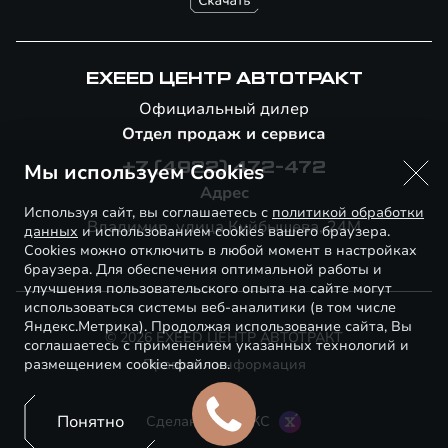
EXEED ЦЕНТР АВТОТРАКТ
Официальный дилер
Отдел продаж и сервиса
Мы используем Cookies
+7 (4922) 472-472
Адрес
Используя сайт, вы соглашаетесь с
политикой обработки
Владимир, улица Куйбышева, 24М
данных
и использованием cookies вашего браузера.
Cookies можно отключить в любой момент в настройках
браузера. Для обеспечения оптимальной работы и
улучшения пользовательского опыта на сайте могут
использоваться системы веб-аналитики (в том числе
Яндекс.Метрика). Продолжая использование сайта, Вы
© 2026 EXEED ЦЕНТР АВТОТРАКТ
соглашаетесь с применением указанных технологий и
размещением cookie-файлов.
Правовая информация
Понятно
Сделано в ПЕРКС