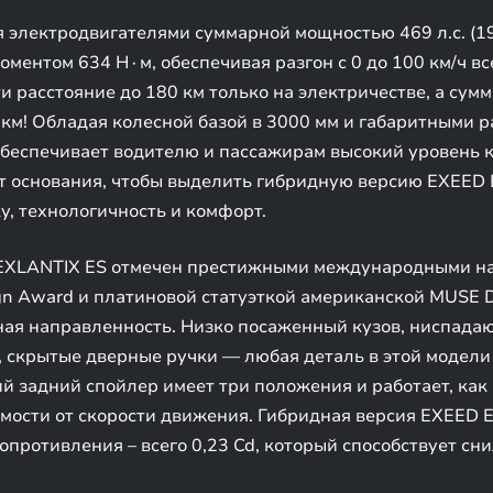
электродвигателями суммарной мощностью 469 л.с. (19
ентом 634 Н∙м, обеспечивая разгон с 0 до 100 км/ч все
ти расстояние до 180 км только на электричестве, а су
км! Обладая колесной базой в 3000 мм и габаритными р
беспечивает водителю и пассажирам высокий уровень ко
ет основания, чтобы выделить гибридную версию EXEED 
, технологичность и комфорт.
EXLANTIX ES отмечен престижными международными нагр
ign Award и платиновой статуэткой американской MUSE 
ная направленность. Низко посаженный кузов, ниспада
скрытые дверные ручки — любая деталь в этой модели 
й задний спойлер имеет три положения и работает, как в
мости от скорости движения. Гибридная версия EXEED 
противления – всего 0,23 Cd, который способствует с