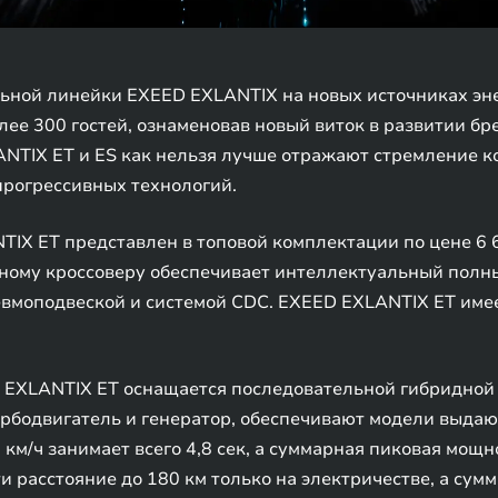
ьной линейки EXEED EXLANTIX на новых источниках эне
олее 300 гостей, ознаменовав новый виток в развитии б
NTIX ET и ES как нельзя лучше отражают стремление к
рогрессивных технологий.
IX ET представлен в топовой комплектации по цене 6 6
ому кроссоверу обеспечивает интеллектуальный полн
евмоподвеской и системой CDC. EXEED EXLANTIX ET име
EXLANTIX ET оснащается последовательной гибридной 
турбодвигатель и генератор, обеспечивают модели выд
 км/ч занимает всего 4,8 сек, а суммарная пиковая мощно
и расстояние до 180 км только на электричестве, а сум