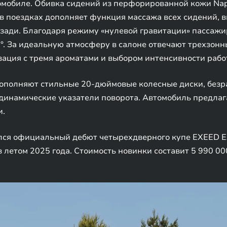
томобиле. Обивка сидений из перфорированной кожи Na
 поездках дополняет функция массажа всех сидений, в
сзади. Благодаря режиму «нулевой гравитации» пассаж
°. За идеальную атмосферу в салоне отвечают трехзон
зация с тремя ароматами и выбором интенсивности рабо
ополняют стильные 20-дюймовые колесные диски, безр
динамические указатели поворота. Автомобиль предла
и.
ялся официальный дебют четырехдверного купе EXEED E
летом 2025 года. Стоимость новинки составит 5 990 00