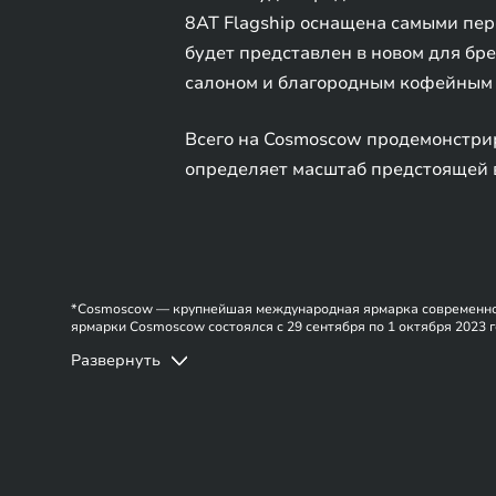
8AT Flagship оснащена самыми пе
будет представлен в новом для бр
салоном и благородным кофейным 
Всего на Cosmoscow продемонстрир
определяет масштаб предстоящей 
*Cosmoscow — крупнейшая международная ярмарка современного 
ярмарки Cosmoscow состоялся c 29 сентября по 1 октября 2023 
гостей, более 31 000 человек.
Развернуть