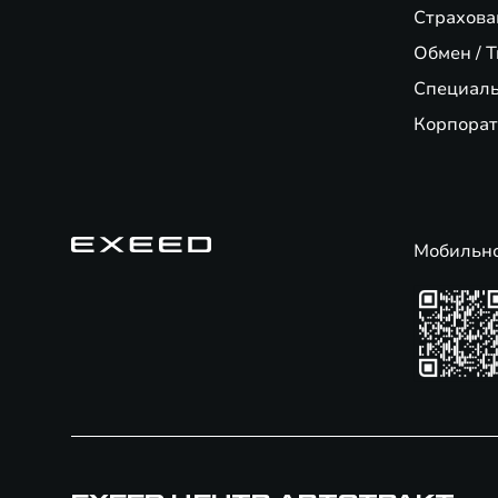
Страхова
Обмен / T
Специал
Корпорат
Мобильн