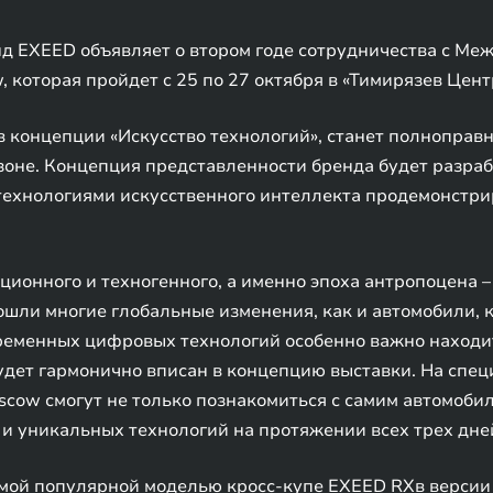
 EXEED объявляет о втором годе сотрудничества с Ме
 которая пройдет c 25 по 27 октября в «Тимирязев Цент
 концепции «Искусство технологий», станет полноправ
зоне. Концепция представленности бренда будет разра
 технологиями искусственного интеллекта продемонстр
ционного и техногенного, а именно эпоха антропоцена 
зошли многие глобальные изменения, как и автомобили,
временных цифровых технологий особенно важно наход
дет гармонично вписан в концепцию выставки. На спец
cow смогут не только познакомиться с самим автомобиле
 и уникальных технологий на протяжении всех трех дне
мой популярной моделью кросс-купе EXEED RXв версии 