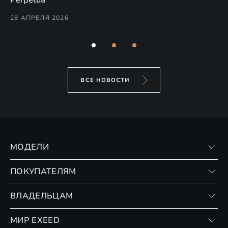
Perpetua
Co
28 АПРЕЛЯ 2026
24
ВСЕ НОВОСТИ
МОДЕЛИ
VX
ПОКУПАТЕЛЯМ
RX
Записаться на тест-драйв
ВЛАДЕЛЬЦАМ
Финансовые программы
Личный кабинет
МИР EXEED
Страхование