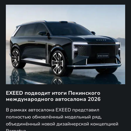
EXEED подводит итоги Пекинского
Д
международного автосалона 2026
E
в
а,
В рамках автосалона EXEED представил
EX
полностью обновлённый модельный ряд,
по
объединённый новой дизайнерской концепцией
(н