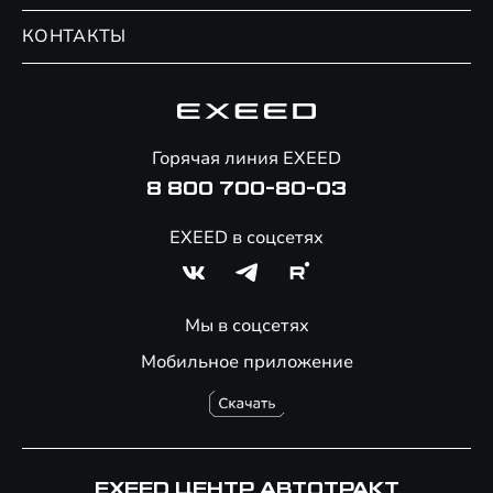
Записаться на сервис
Обмен / Trade-in
Новости и события
КОНТАКТЫ
Сервис
Специальные предложения
Технологии EXEED
Гарантия EXEED
Корпоративным клиентам
Знаковые клиенты EXEED
Помощь на дорогах
Онлайн-магазин аксессуаров
Горячая линия EXEED
8 800 700-80-03
EXEED в соцсетях
Мы в соцсетях
Мобильное приложение
EXEED ЦЕНТР АВТОТРАКТ