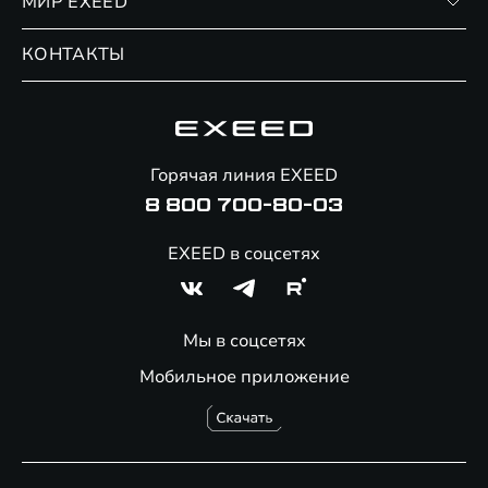
МИР EXEED
Страхование
Записаться на сервис
Обмен / Trade-in
Новости и события
КОНТАКТЫ
Сервис
Специальные предложения
Технологии EXEED
Гарантия EXEED
Корпоративным клиентам
Знаковые клиенты EXEED
Помощь на дорогах
Онлайн-магазин аксессуаров
Горячая линия EXEED
8 800 700-80-03
EXEED в соцсетях
Мы в соцсетях
Мобильное приложение