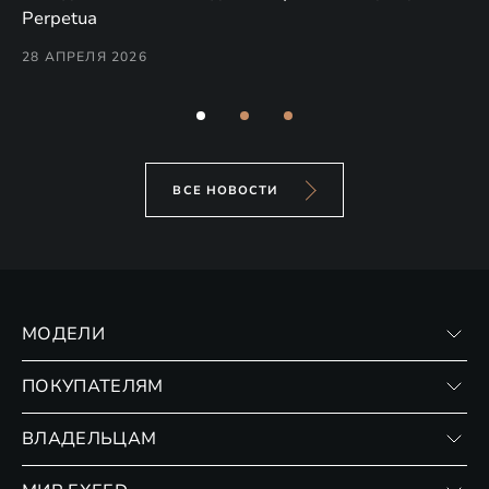
(н
Perpetua
Co
28 АПРЕЛЯ 2026
24
ВСЕ НОВОСТИ
МОДЕЛИ
VX
ПОКУПАТЕЛЯМ
RX
Записаться на тест-драйв
ВЛАДЕЛЬЦАМ
Финансовые программы
Личный кабинет