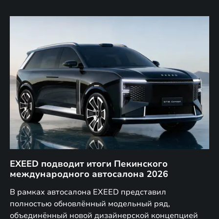
EXEED подводит итоги Пекинского
Д
международного автосалона 2026
E
в
а,
В рамках автосалона EXEED представил
EX
полностью обновлённый модельный ряд,
по
объединённый новой дизайнерской концепцией