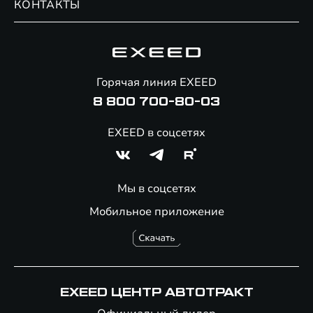
КОНТАКТЫ
Сервис
Специальные предложения
Технологии EXEED
Гарантия EXEED
Корпоративным клиентам
Знаковые клиенты EXEED
Помощь на дорогах
Онлайн-магазин аксессуаров
Горячая линия EXEED
8 800 700-80-03
EXEED в соцсетях
Мы в соцсетях
Мобильное приложение
EXEED ЦЕНТР АВТОТРАКТ