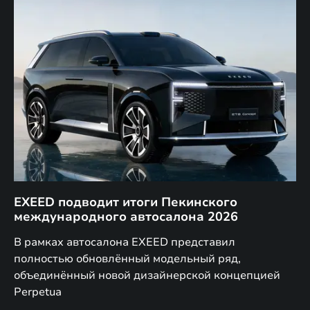
EXEED подводит итоги Пекинского
Д
международного автосалона 2026
E
в
а,
В рамках автосалона EXEED представил
EX
полностью обновлённый модельный ряд,
по
объединённый новой дизайнерской концепцией
(н
Perpetua
Co