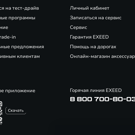
ся на тест-драйв
Личный кабинет
е нового автомобиля EXEED. Не суммируется с кредитными предложениями 
вые программы
Записаться на сервис
ние
Сервис
банков-партнеров по стандартным предложениям при сдаче автомобиля по
ои финансовые возможности и риски. Не оферта.
rade-in
Гарантия EXEED
ьные предложения
Помощь на дорогах
д ЭлЕктрик ВЕекл.
ивным клиентам
Онлайн-магазин аксессуар
Горячая линия EXEED
ое приложение
8 800 700-80-0