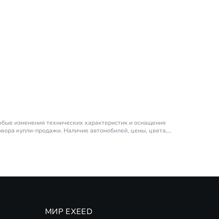
любые изменения технических характеристик и оснащения
овора купли-продажи. Наличие автомобилей, цены, цвета,
ора – 190 л.с (на продолжительный период времени).
EED. ПАО Совкомбанк. Подробности
(
Финансовые программы
МИР EXEED