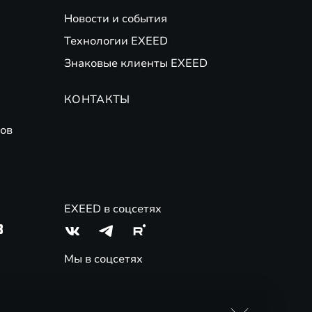
Новости и события
банков-партнеров. Не оферта. Подробности
(
Финансовые
Технологии EXEED
Знаковые клиенты EXEED
 трейд-ин на новые автомобили EXEED. ПАО Совкомбанк.
КОНТАКТЫ
ов
EXEED в соцсетях
3
Мы в соцсетях