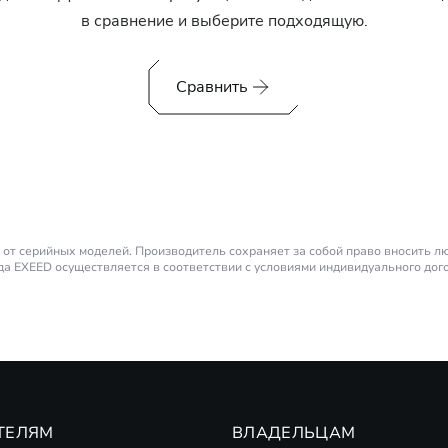
в сравнение и выберите подходящую.
Сравнить
от серийных моделей. Производитель сохраняет за собой право вносить 
а EXEED осуществляется в соответствии с условиями индивидуального дог
родаж. Не является публичной офертой.
личенным запасом хода. Также является последовательным гибридом.
а короткий период времени). Тридцатиминутная мощность на два электромот
 банков-партнеров по стандартным предложениям на новые автомобили EX
оферта.
ТЕЛЯМ
ВЛАДЕЛЬЦАМ